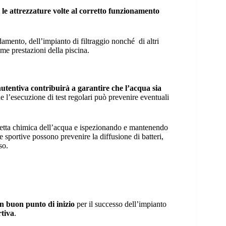
le attrezzature volte al corretto funzionamento
damento, dell’impianto di filtraggio nonché di altri
ime prestazioni della piscina.
nutentiva contribuirà a garantire che l’acqua sia
de l’esecuzione di test regolari può prevenire eventuali
retta chimica dell’acqua e ispezionando e mantenendo
cine sportive possono prevenire la diffusione di batteri,
uso.
un buon punto di inizio
per il successo dell’impianto
rtiva
.