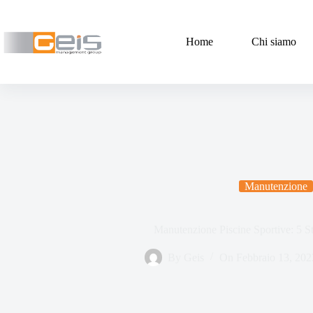
Home
Chi siamo
Manutenzione
Manutenzione Piscine Sportive: 5 St
By
Geis
On
Febbraio 13, 202